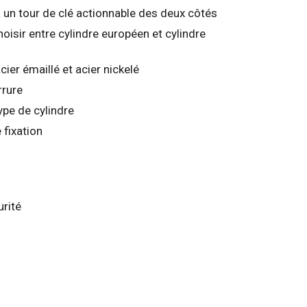
un tour de clé actionnable des deux côtés
hoisir entre cylindre européen et cylindre
acier émaillé et acier nickelé
rrure
ype de cylindre
fixation
urité