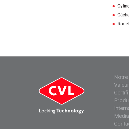
Cylin
Gâche
Rose
Notre 
Valeu
Certif
Produ
Intern
Media
Conta