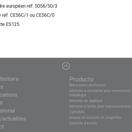
dre européen réf. 5056/50/3
 réf. CE56C/1 ou CE56C/0
tte ES125
histoire
Producto
Menuiserie aluminium
rs
Serrures à encastrer pour menuiserie
ications
métallique
Serrures en applique
it
Serrures à larder pour menuiserie bois
ational
Cylindres
/actualites
Issues de secours et coupe-feu
Contrôle d’accès
ct