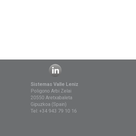
Sistemas Valle Leniz
Poligono Arbi Zelai
20550 Aretxabaleta
Gipuzkoa (Spain)
Tel:
+34 943 79 10 16