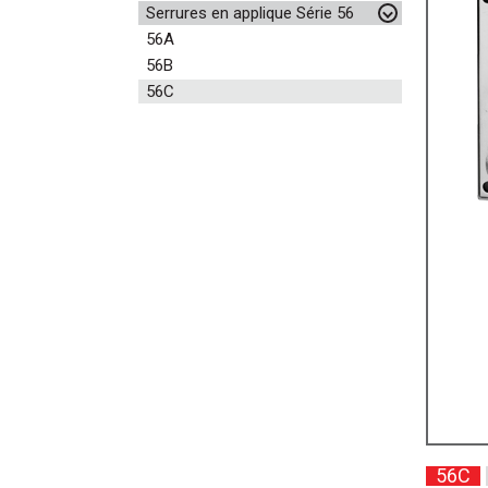
Serrures en applique Série 56
56A
56B
56C
56C