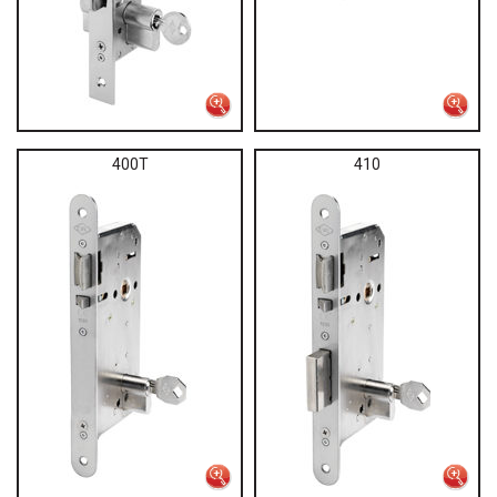
400T
410