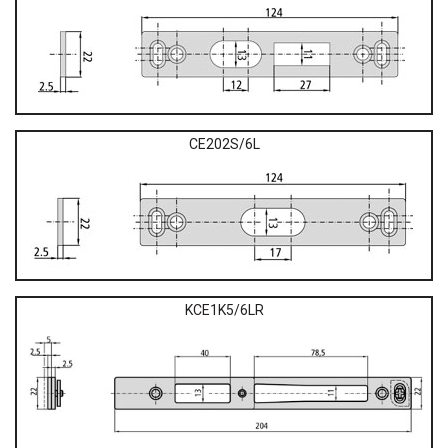
CE202S/6L
KCE1K5/6LR