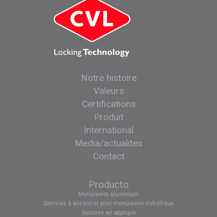
Notre histoire
Valeurs
Certifications
Produit
International
Media/actualites
Contact
Producto
Menuiserie aluminium
Serrures à encastrer pour menuiserie métallique
Serrures en applique